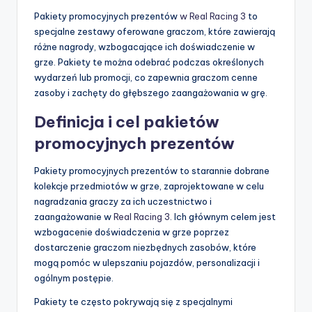
Pakiety promocyjnych prezentów
w Real Racing 3
to
specjalne zestawy oferowane graczom, które zawierają
różne nagrody, wzbogacające ich doświadczenie w
grze. Pakiety te można odebrać podczas określonych
wydarzeń lub promocji, co zapewnia graczom cenne
zasoby i zachęty do głębszego zaangażowania w grę.
Definicja i cel pakietów
promocyjnych prezentów
Pakiety promocyjnych prezentów to starannie dobrane
kolekcje przedmiotów w grze, zaprojektowane w celu
nagradzania graczy za ich uczestnictwo i
zaangażowanie w
Real Racing 3
. Ich głównym celem jest
wzbogacenie doświadczenia w grze poprzez
dostarczenie graczom niezbędnych zasobów, które
mogą pomóc w ulepszaniu pojazdów, personalizacji i
ogólnym postępie.
Pakiety te często pokrywają się z specjalnymi