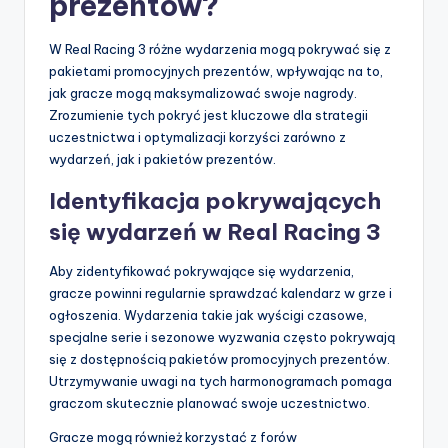
prezentów?
W Real Racing 3 różne wydarzenia mogą pokrywać się z
pakietami promocyjnych prezentów, wpływając na to,
jak gracze mogą maksymalizować swoje nagrody.
Zrozumienie tych pokryć jest kluczowe dla strategii
uczestnictwa i optymalizacji korzyści zarówno z
wydarzeń, jak i pakietów prezentów.
Identyfikacja pokrywających
się wydarzeń w Real Racing 3
Aby zidentyfikować pokrywające się wydarzenia,
gracze powinni regularnie sprawdzać kalendarz w grze i
ogłoszenia. Wydarzenia takie jak wyścigi czasowe,
specjalne serie i sezonowe wyzwania często pokrywają
się z dostępnością pakietów promocyjnych prezentów.
Utrzymywanie uwagi na tych harmonogramach pomaga
graczom skutecznie planować swoje uczestnictwo.
Gracze mogą również korzystać z forów