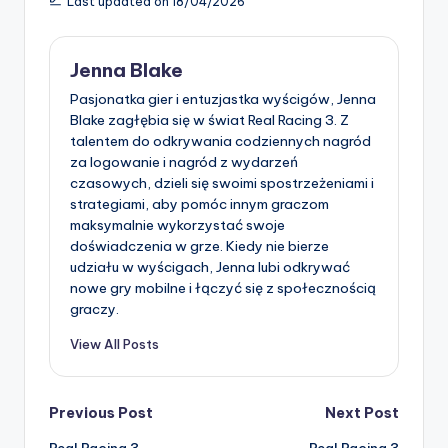
Last updated on 18/04/2026
Jenna Blake
Pasjonatka gier i entuzjastka wyścigów, Jenna
Blake zagłębia się w świat Real Racing 3. Z
talentem do odkrywania codziennych nagród
za logowanie i nagród z wydarzeń
czasowych, dzieli się swoimi spostrzeżeniami i
strategiami, aby pomóc innym graczom
maksymalnie wykorzystać swoje
doświadczenia w grze. Kiedy nie bierze
udziału w wyścigach, Jenna lubi odkrywać
nowe gry mobilne i łączyć się z społecznością
graczy.
View All Posts
Post
Previous Post
Next Post