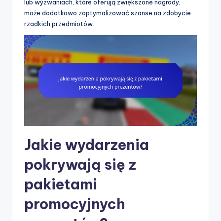
lub wyzwaniach, które oferują zwiększone nagrody,
może dodatkowo zoptymalizować szanse na zdobycie
rzadkich przedmiotów.
Jakie wydarzenia
pokrywają się z
pakietami
promocyjnych