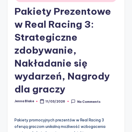
Pakiety Prezentowe
w Real Racing 3:
Strategiczne
zdobywanie,
Nakładanie się
wydarzeń, Nagrody
dla graczy
Jenna Blake
11/03/2026
No Comments
Posted
by
Pakiety promocyjnych prezentów w Real Racing 3
oferują graczom unikalną możliwość wzbogacenia