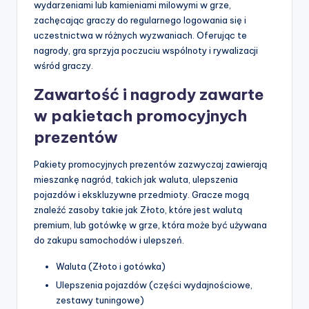
wydarzeniami lub kamieniami milowymi w grze,
zachęcając graczy do regularnego logowania się i
uczestnictwa w różnych wyzwaniach. Oferując te
nagrody, gra sprzyja poczuciu wspólnoty i rywalizacji
wśród graczy.
Zawartość i nagrody zawarte
w pakietach promocyjnych
prezentów
Pakiety promocyjnych prezentów zazwyczaj zawierają
mieszankę nagród, takich jak waluta, ulepszenia
pojazdów i ekskluzywne przedmioty. Gracze mogą
znaleźć zasoby takie jak Złoto, które jest walutą
premium, lub gotówkę w grze, która może być używana
do zakupu samochodów i ulepszeń.
Waluta (Złoto i gotówka)
Ulepszenia pojazdów (części wydajnościowe,
zestawy tuningowe)