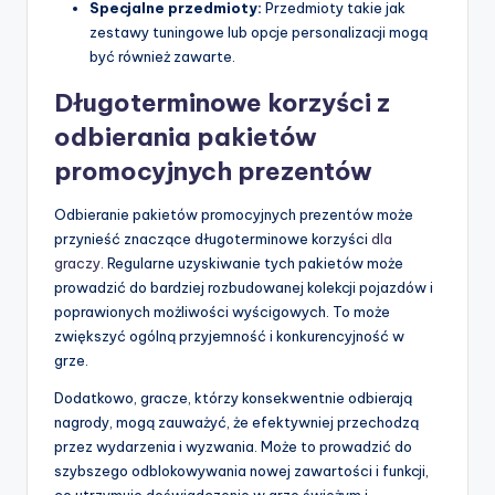
Specjalne przedmioty:
Przedmioty takie jak
zestawy tuningowe lub opcje personalizacji mogą
być również zawarte.
Długoterminowe korzyści z
odbierania pakietów
promocyjnych prezentów
Odbieranie pakietów promocyjnych prezentów może
przynieść znaczące długoterminowe korzyści
dla
graczy
. Regularne uzyskiwanie tych pakietów może
prowadzić do bardziej rozbudowanej kolekcji pojazdów i
poprawionych możliwości wyścigowych. To może
zwiększyć ogólną przyjemność i konkurencyjność w
grze.
Dodatkowo, gracze, którzy konsekwentnie odbierają
nagrody, mogą zauważyć, że efektywniej przechodzą
przez wydarzenia i wyzwania. Może to prowadzić do
szybszego odblokowywania nowej zawartości i funkcji,
co utrzymuje doświadczenie w grze świeżym i