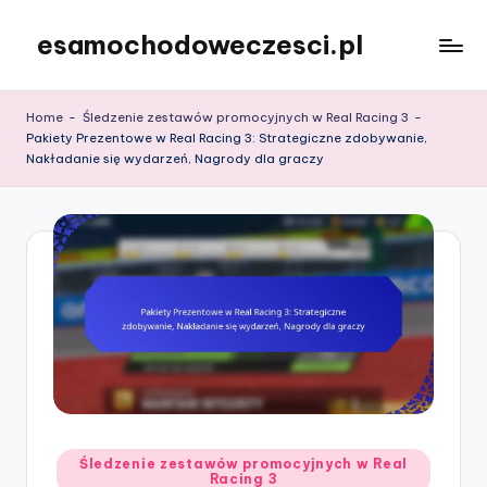
esamochodoweczesci.pl
Skip
to
content
Home
-
Śledzenie zestawów promocyjnych w Real Racing 3
-
Pakiety Prezentowe w Real Racing 3: Strategiczne zdobywanie,
Nakładanie się wydarzeń, Nagrody dla graczy
Posted
Śledzenie zestawów promocyjnych w Real
Racing 3
in