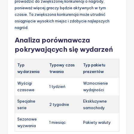
prowadzić do zwiększonej konkurencji o nagrody,
ponieważ więcej graczy będzie aktywnych w tym
czasie. Ta zwiększona konkurencja może utrudnić
osiągnięcie wysokich miejsc i zdobycie najlepszych
nagród.
Analiza porównawcza
pokrywających się wydarzeń
Typ
Typowy czas
Typ pakietu
wydarzenia
trwania
prezentów
Wyścigi
Wzmocnienie
1 tydzień
czasowe
wydajności
Specjalne
Ekskluzywne
2 tygodnie
serie
samochody
Sezonowe
1 miesiąc
Pakiety waluty
wyzwania