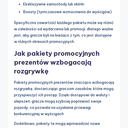
Ekskluzywne samochody lub skórki
Boosty (tymczasowe wzmocnienia do wyścigów)
Specyficzna zawartość każdego pakietu może się różnić
w zależności od wydarzenia lub promocji, dlatego ważne
jest, aby gracze byli na bieżąco z tym, co jest dostępne
w różnych okresach promocyjnych.
Jak pakiety promocyjnych
prezentów wzbogacają
rozgrywkę
Pakiety promocyjnych prezentów znacząco wzbogacają
rozgrywkę, dostarczając graczom zasobów, które mogą
przyspieszyć ich postęp. Dzięki dostępowi do waluty i
ulepszeń, gracze mogą szybciej poprawiać swoje
pojazdy, co pozwala na uzyskanie przewagi
konkurencyjnej w wyścigach.
Dodatkowo, pakiety te mogą wprowadzać nowe