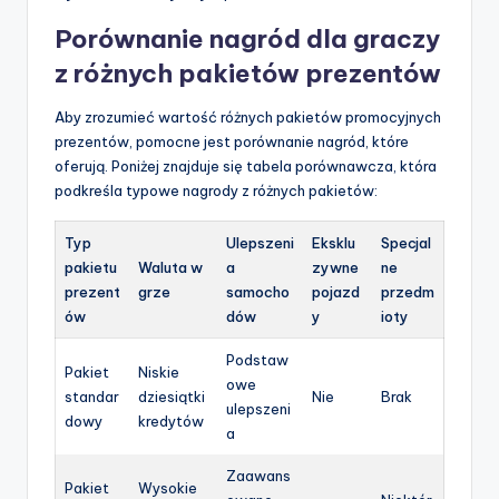
Porównanie nagród dla graczy
z różnych pakietów prezentów
Aby zrozumieć wartość różnych pakietów promocyjnych
prezentów, pomocne jest porównanie nagród, które
oferują. Poniżej znajduje się tabela porównawcza, która
podkreśla typowe nagrody z różnych pakietów:
Typ
Ulepszeni
Eksklu
Specjal
pakietu
Waluta w
a
zywne
ne
prezent
grze
samocho
pojazd
przedm
ów
dów
y
ioty
Podstaw
Pakiet
Niskie
owe
standar
dziesiątki
Nie
Brak
ulepszeni
dowy
kredytów
a
Zaawans
Pakiet
Wysokie