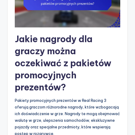
Jakie nagrody dla
graczy można
oczekiwać z pakietów
promocyjnych
prezentów?
Pakiety promocyjnych prezentów w Real Racing 3
oferują graczom różnorodne nagrody, które wzbogacają
ich doświadczenie w grze. Nagrody te mogą obejmować
walutę w grze, ulepszenia samochodów, ekskluzywne
pojazdy oraz specjalne przedmioty, które wspierają
postęp w rozgrywce.