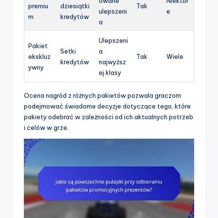
owane
Niektór
premiu
dziesiątki
Tak
ulepszeni
e
m
kredytów
a
Ulepszeni
Pakiet
Setki
a
ekskluz
Tak
Wiele
kredytów
najwyższ
ywny
ej klasy
Ocena nagród z różnych pakietów pozwala graczom
podejmować świadome decyzje dotyczące tego, które
pakiety odebrać w zależności od ich aktualnych potrzeb
i celów w grze.