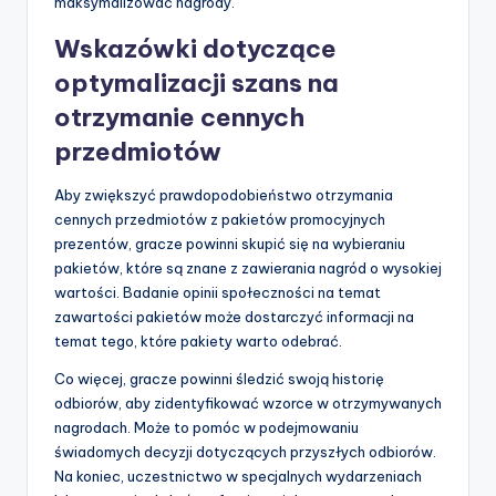
maksymalizować nagrody.
Wskazówki dotyczące
optymalizacji szans na
otrzymanie cennych
przedmiotów
Aby zwiększyć prawdopodobieństwo otrzymania
cennych przedmiotów z pakietów promocyjnych
prezentów, gracze powinni skupić się na wybieraniu
pakietów, które są znane z zawierania nagród o wysokiej
wartości. Badanie opinii społeczności na temat
zawartości pakietów może dostarczyć informacji na
temat tego, które pakiety warto odebrać.
Co więcej, gracze powinni śledzić swoją historię
odbiorów, aby zidentyfikować wzorce w otrzymywanych
nagrodach. Może to pomóc w podejmowaniu
świadomych decyzji dotyczących przyszłych odbiorów.
Na koniec, uczestnictwo w specjalnych wydarzeniach