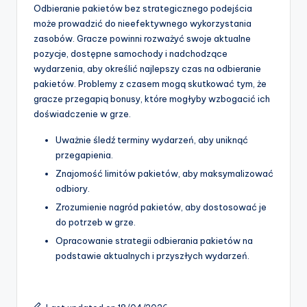
Odbieranie pakietów bez strategicznego podejścia
może prowadzić do nieefektywnego wykorzystania
zasobów. Gracze powinni rozważyć swoje aktualne
pozycje, dostępne samochody i nadchodzące
wydarzenia, aby określić najlepszy czas na odbieranie
pakietów. Problemy z czasem mogą skutkować tym, że
gracze przegapią bonusy, które mogłyby wzbogacić ich
doświadczenie w grze.
Uważnie śledź terminy wydarzeń, aby uniknąć
przegapienia.
Znajomość limitów pakietów, aby maksymalizować
odbiory.
Zrozumienie nagród pakietów, aby dostosować je
do potrzeb w grze.
Opracowanie strategii odbierania pakietów na
podstawie aktualnych i przyszłych wydarzeń.