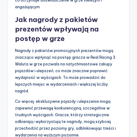
angażującym.
Jak nagrody z pakietów
prezentów wpływają na
postęp w grze
Nagrody z pakietów promocyjnych prezentów mogą
znacząco wpłynąć na postęp gracza w Real Racing 3.
Waluta w grze pozwala na natychmiastowe zakupy
pojazdów i ulepszeń, co może znacznie poprawić
wydajność w wyścigach. To może prowadzić do
lepszych miejsc w wydarzeniach i większej liczby
nagród.
Co więcej, ekskluzywne pojazdy i ulepszenia mogą
zapewnić przewagę konkurencyjną, szczególnie w
trudnych wyścigach. Gracze, którzy strategicznie
odbierają i wykorzystują te nagrody, mogą szybciej
przechodzić przez poziomy gry, odblokowując treści i
wydarzenia na wyższym poziomie.