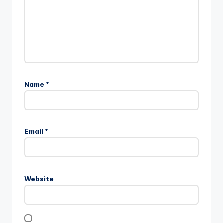
Name
*
Email
*
Website