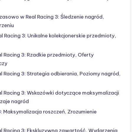
asowo w Real Racing 3: Śledzenie nagród,
rzeniu
 Racing 3: Unikalne kolekcjonerskie przedmioty,
 Racing 3: Rzadkie przedmioty, Oferty
czy
 Racing 3: Strategia odbierania, Poziomy nagród,
l Racing 3: Wskazówki dotyczące maksymalizacji
dzaje nagród
: Maksymalizacja roszczeń, Zrozumienie
l Racing 3: Ekskluzywna zawartość, Wydarzenia