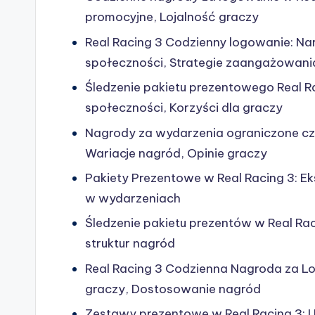
promocyjne, Lojalność graczy
Real Racing 3 Codzienny logowanie: Nar
społeczności, Strategie zaangażowani
Śledzenie pakietu prezentowego Real Ra
społeczności, Korzyści dla graczy
Nagrody za wydarzenia ograniczone cza
Wariacje nagród, Opinie graczy
Pakiety Prezentowe w Real Racing 3: E
w wydarzeniach
Śledzenie pakietu prezentów w Real Rac
struktur nagród
Real Racing 3 Codzienna Nagroda za L
graczy, Dostosowanie nagród
Zestawy prezentowe w Real Racing 3: Un