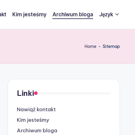
akt
Kim jesteśmy
Archiwum bloga
Język
Home
-
Sitemap
Linki
Nawiąż kontakt
Kim jesteśmy
Archiwum bloga